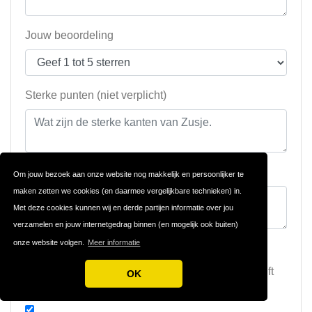
Jouw beoordeling
Sterke punten (niet verplicht)
Zwakke punten (niet verplicht)
Om jouw bezoek aan onze website nog makkelijk en persoonlijker te
maken zetten we cookies (en daarmee vergelijkbare technieken) in.
Met deze cookies kunnen wij en derde partijen informatie over jou
verzamelen en jouw internetgedrag binnen (en mogelijk ook buiten)
onze website volgen.
Meer informatie
Stuur me een e-mail als iemand een review schrijft
OK
over Zusje